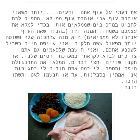
את דעתי על עוף אתם יודעים.... יותר משאני
אוהבת עוף אני אוהבת עוף ממולא. מספיק לכם
להביט במרכיבים שממלאים אותו בכדי למלא את
עצמכם בשמחה. המנה הזו (בהנחה שאת העוף
אנחנו לא ממציאים) היא מנה שההכנה שלה פשוטה
יותר מפאזל ששה חלקים. אני עייפה היום בשביל
לשכנע אתכם, ואני חושבת שלפעמים גם אתם
צריכים לבוא לקראתי במערכת יחסים שלנו, אז
תקנו שניים וחצי דברים, תמלאו את התרנגולת
היפה ותספרו לי כמה אתם מודים לי בתגובות.
אני אמתין בסבלנות, עד אז תנשמו לאט ותשתו
הרבה.
רונה