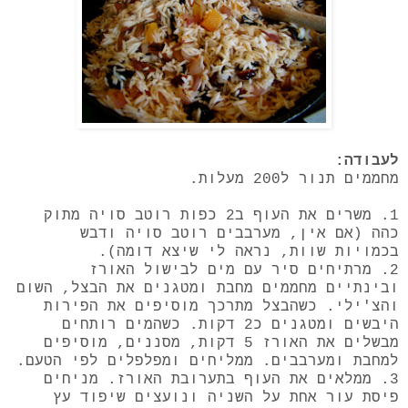
לעבודה:
מחממים תנור ל200 מעלות.
1. משרים את העוף ב2 כפות רוטב סויה מתוק
כהה (אם אין, מערבבים רוטב סויה ודבש
בכמויות שוות, נראה לי שיצא דומה).
2. מרתיחים סיר עם מים לבישול האורז
ובינתיים מחממים מחבת ומטגנים את הבצל, השום
והצ'ילי. כשהבצל מתרכך מוסיפים את הפירות
היבשים ומטגנים כ2 דקות. כשהמים רותחים
מבשלים את האורז 5 דקות, מסננים, מוסיפים
למחבת ומערבבים. ממליחים ומפלפלים לפי הטעם.
3. ממלאים את העוף בתערובת האורז. מניחים
פיסת עור אחת על השניה ונועצים שיפוד עץ