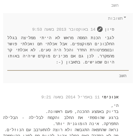
השב
תשובות
סיון
14 באוקטובר 2013 בשעה 9:53
לגבי הכנת המסה מראש לא הייתי ממליצה בגלל
החלבונים המוקצפים. אבל אכלתי חם ואכלתי פושר
ובטמפרטורת החדר והכל היה טעים. לא אכלתי קר
מהמקרר. לכן גם אם מכינים מוקדם שיהיה באותו
היום שמגישים. בתאבון (-:
השב
אנונימי
11 באפריל 2014 בשעה 9:21
הי,
בדיוק באמצע ההכנה, פעם ראשונה.
ברגע שהוספתי את החלב והקמח לבלילה - הבלילה
התפרקה. אינה הומוגנית יותר.
נראה שהחמאה התגבשה ולא רוצה להתערבב עם הנוזלים.
מה לא בסדר? האם החלב צריך להיות חם לפני ההוספה?