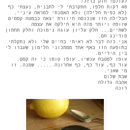
לעולם! חוק ברזל!
40 דקות חלפו, התקרבתי לי לתבנית, נעצתי כף
(לא כפית חלילה) ולא האמנתי למראה עיניי.
הבלילה הזו שנכנסה חיוורת יצאה כבמטה קסמים
שזופה ויותר מזה היא חילקה את עצמה
לשתיים... חלק עליון עוגה נימוכה וחלק תחתון
פודינג חם.
אני כזה דבר לא ראיתי בחיים שלי ולא נתקלתי
בתופעה הזו באף אחד ממתכוני הלימון שעברו לי
בין הידיים.
עופו למטבח עכשיו, עופו טוסו כי זה קסם.
עוד כף, עוד כף, כף אחרונה...... שמנה, זו
מי שאני.
שבת שלום
אהבה גדולה
רונה