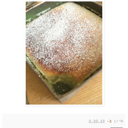
סיון
ב-
3.10.13