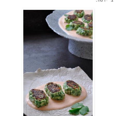
צ'ירסה.