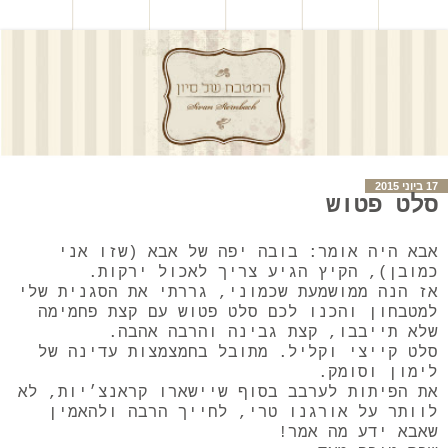
17 ביוני 2015
סלט פטוש
אבא היה אומר: בובה יפה של אבא (שזו אני
כמובן), הקיץ הגיע צריך לאכול ירקות.
אז הנה ממושמעת שכמוני, גררתי את הסגנית שלי
למטבחון והכנו לכם סלט פטוש עם קצת פחמימה
שלא תייבבו, קצת גבינה והרבה אהבה.
סלט קייצי וקליל. מתובל בחמצמצות עדינה של
לימון וסומק.
את הפיתות לערבב בסוף שיישארו קראנצ׳יות, לא
לוותר על אורגנו טרי, לחייך הרבה ולהאמין
שאבא ידע מה אמר!