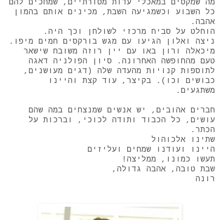
מה שמקסים במאכלי עדות מסורתיים, שמחכים להם
כל השבוע וכשמגיעה השבת, מכינים אותם בהמון
אהבה.
הוחלט על סביח מרכזי לשולחן וכך היה.
ניצה ואלון הגיעו עם מגש בורקסים חמים מיפו.
מיכאלה ורון באו עם יין רוזה משובח שישאר
טעם מהחופשה האחרונה. סיון הפולניה דאגה
לתוספות קנויות מהעדה שלה (דגים מעושנים,
כבושים וכו). בקיצר, עוד קצת והיינו
משתגעים.
חברים אהובים, יש אנשים שמנצחים במה שהם
עושים, כל הכבוד ותודה לכוכי, וברכות על
הכתר.
שתינו אלכוהול
היינו ועודנו שמחים ועליזים
תעשו כמונו, ממליצה!
שבת טובה, אהבה גדולה,
רונה