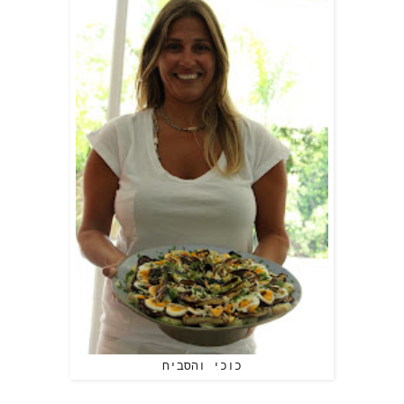
כוכי והסביח