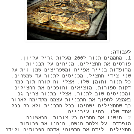
לעבודה:
1. מחממים תנור ל200 מעלות גריל עליון.
פורסים את החצילים, מניחים על תבניות
מרופדות בנייר אפייה ומשפריצים שמן זית על
שני צידי החציל. מכניסים לתנור עד שמשחים.
כל תנור והזמן שלו, אצלי זה קורה תוך כמה
דקות ספורות. מוציאים והופכים את החצילים
ומכניסים שוב לתנור. אצלי בתנור צריך גם
באמצע להפוך את התבניות עצמם מקדימה לאחור
כך שהחצילים ישחימו בכל התבנית ולא רק בכל
אחד שלו. תהיו עירניים.
2. הגשנו את הסביח ב2 צורות. הראשונה
מופרדת: על צלחת הגשה, הנחנו את פרוסות
החצילים, לידם את התפוחי אדמה הפרוסים ולידם